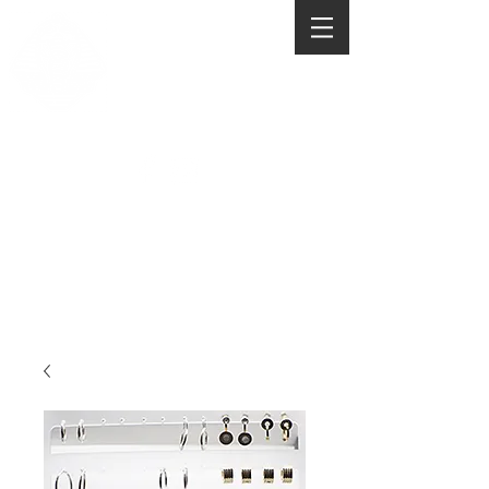
AMASIS PERÚ
COMPRA DE JOYAS
DE ORO Y PLATA
Contacto:
984 558 888