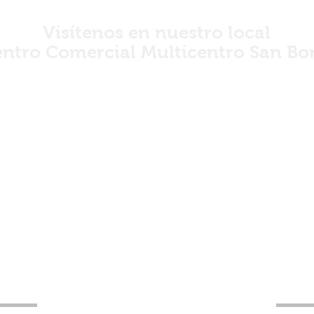
Visítenos en nuestro local
ntro Comercial Multicentro San Bo
iación 2410 San Borja Tienda 46 (
tención de lunes a sábado 10:00 AM
horario corrido
LIMA PERÚ
LA UBICACIÓN CORRECTA DE NUEST
OR DE VISITARNOS EN ESA DIRECC