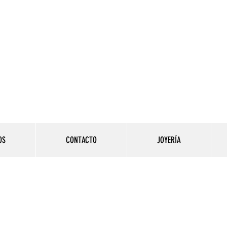
Contacto:
984 558 
AMASIS PERÚ
COMPRA DE JOYAS
DE ORO Y PLATA
OS
CONTACTO
JOYERÍA