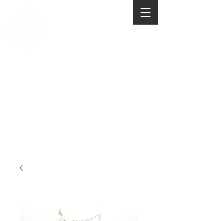
AMASIS PERÚ
COMPRA DE JOYAS
DE ORO Y PLATA
Contacto:
984 558 888