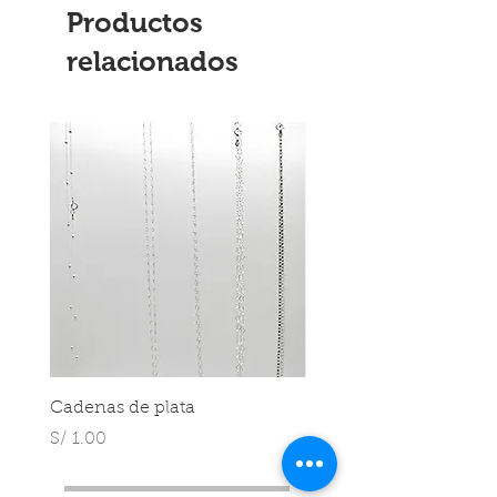
Productos
relacionados
Cadenas de plata
Cadenas de plata
Precio
Precio
S/ 1.00
S/ 1.00