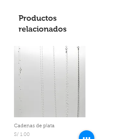
Productos
relacionados
Cadenas de plata
Cadenas de plata
Precio
Precio
S/ 1.00
S/ 1.00