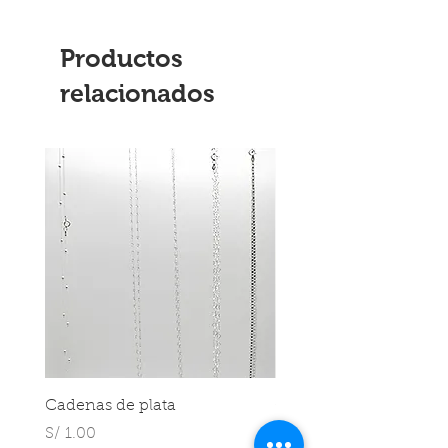
Productos
relacionados
Cadenas de plata
Cadenas de plata
Precio
Precio
S/ 1.00
S/ 1.00