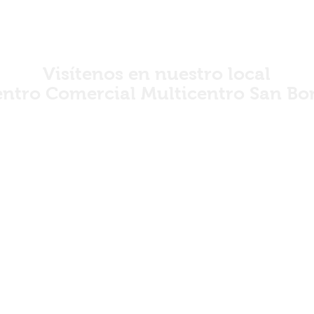
Visítenos en nuestro local
ntro Comercial Multicentro San Bo
iación 2410 San Borja Tienda 46 (
tención de lunes a sábado 10:00 AM
horario corrido
LIMA PERÚ
LA UBICACIÓN CORRECTA DE NUEST
OR DE VISITARNOS EN ESA DIRECC