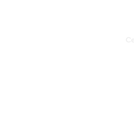
Ce
Av. Av
Horario de a
ESTA ES 
FAV