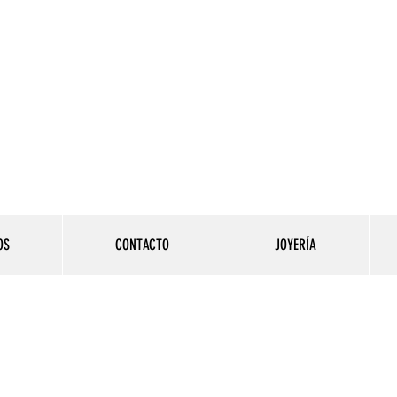
Contacto:
984 558 
AMASIS PERÚ
COMPRA DE JOYAS
DE ORO Y PLATA
OS
CONTACTO
JOYERÍA