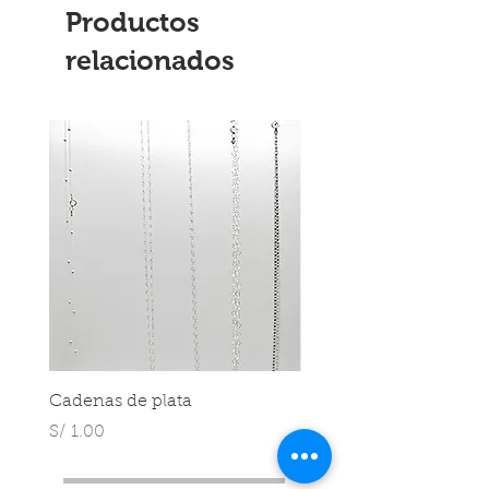
Productos
relacionados
Cadenas de plata
Cadenas de plata
Precio
Precio
S/ 1.00
S/ 1.00